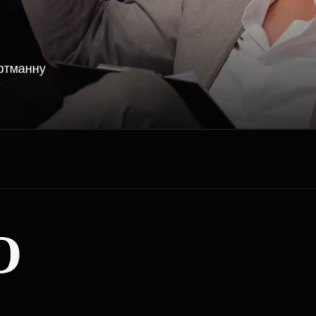
НА
добились значимого