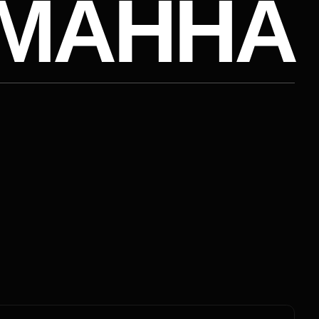
 ХАРТМАННА
RN
HTS