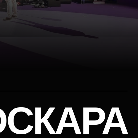
СКАРА
АННА