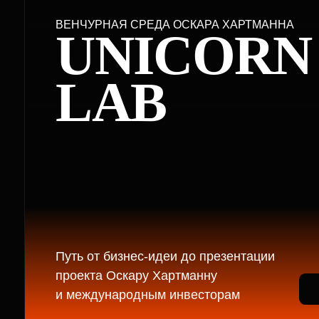
Путь от бизнес-идеи до презентации
проекта Оскару Хартманну
Под
и международным инвесторам
22 СЕНТЯБРЯ 2026
МОСКВА
АРЕНА ЕД