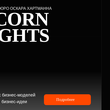
елей
Подробнее
и