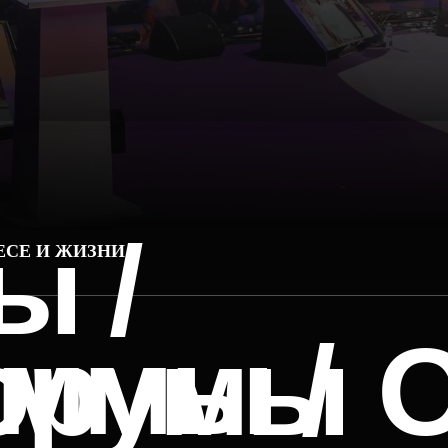
 /
И ЖИЗНИ
ммы /
орумы О
ХАРТМ